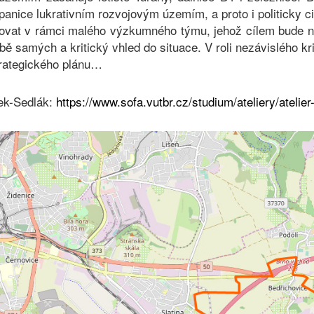
panice lukrativním rozvojovým územím, a proto i politicky cit
covat v rámci malého výzkumného týmu, jehož cílem bude n
ě samých a kritický vhled do situace. V roli nezávislého kr
trategického plánu…
tek-Sedlák:
https://www.sofa.vutbr.cz/studium/ateliery/atelier