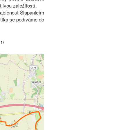
livou záležitostí.
abídnout Šlapanicím
itika se podíváme do
-1/