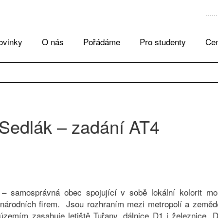
ovinky
O nás
Pořádáme
Pro studenty
Cen
 Sedlák – zadání AT4
 – samosprávná obec spojující v sobě lokální kolorit m
dnárodních firem. Jsou rozhraním mezi metropolí a zemědě
o územím zasahuje letiště Tuřany, dálnice D1 i železnice. 