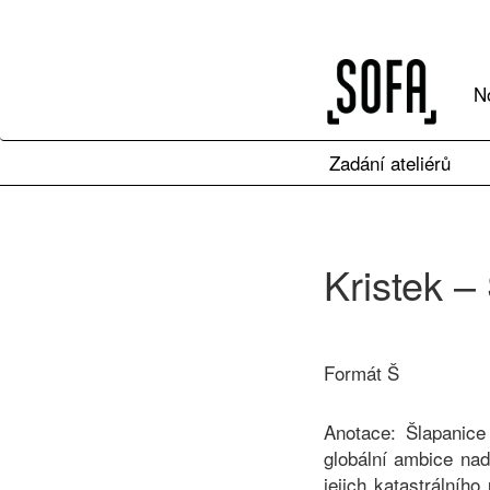
N
Zadání ateliérů
Kristek –
Formát Š
Anotace: Šlapanice
globální ambice na
jejich katastrálníh