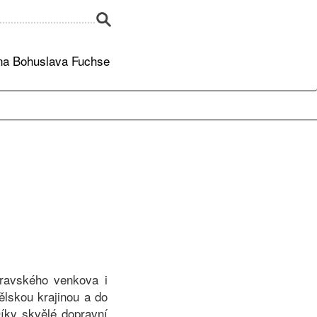
a Bohuslava Fuchse
oravského venkova i
lskou krajinou a do
Díky skvělé dopravní