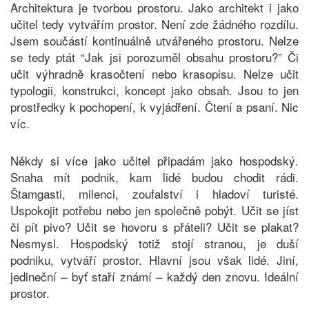
Architektura je tvorbou prostoru. Jako architekt i jako
učitel tedy vytvářím prostor. Není zde žádného rozdílu.
Jsem součástí kontinuálně utvářeného prostoru. Nelze
se tedy ptát “Jak jsi porozuměl obsahu prostoru?” Či
učit výhradně krasočtení nebo krasopisu. Nelze učit
typologii, konstrukci, koncept jako obsah. Jsou to jen
prostředky k pochopení, k vyjádření. Čtení a psaní. Nic
víc.
Někdy si více jako učitel připadám jako hospodský.
Snaha mít podnik, kam lidé budou chodit rádi.
Štamgasti, milenci, zoufalství i hladoví turisté.
Uspokojit potřebu nebo jen společně pobýt. Učit se jíst
či pít pivo? Učit se hovoru s přáteli? Učit se plakat?
Nesmysl. Hospodský totiž stojí stranou, je duší
podniku, vytváří prostor. Hlavní jsou však lidé. Jiní,
jedineční – byť staří známí – každý den znovu. Ideální
prostor.