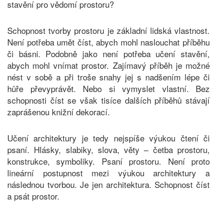
stavění pro vědomí prostoru?
Schopnost tvorby prostoru je základní lidská vlastnost.
Není potřeba umět číst, abych mohl naslouchat příběhu
či básni. Podobně jako není potřeba učení stavění,
abych mohl vnímat prostor. Zajímavý příběh je možné
nést v sobě a při troše snahy jej s nadšením lépe či
hůře převyprávět. Nebo si vymyslet vlastní. Bez
schopnosti číst se však tisíce dalších příběhů stávají
zaprášenou knižní dekorací.
Učení architektury je tedy nejspíše výukou čtení či
psaní. Hlásky, slabiky, slova, věty – četba prostoru,
konstrukce, symboliky. Psaní prostoru. Není proto
lineární postupnost mezi výukou architektury a
následnou tvorbou. Je jen architektura. Schopnost číst
a psát prostor.