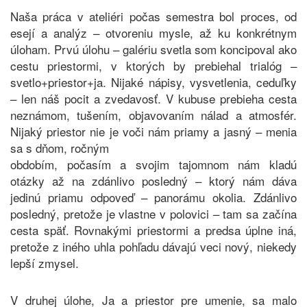
Naša práca v ateliéri počas semestra bol proces, od
esejí a analýz – otvoreniu mysle, až ku konkrétnym
úloham. Prvú úlohu – galériu svetla som koncipoval ako
cestu priestormi, v ktorých by prebiehal trialóg –
svetlo+priestor+ja. Nijaké nápisy, vysvetlenia, ceduľky
– len náš pocit a zvedavosť. V kubuse prebieha cesta
neznámom, tušením, objavovaním nálad a atmosfér.
Nijaký priestor nie je voči nám priamy a jasný – menia
sa s dňom, ročným
obdobím, počasím a svojim tajomnom nám kladú
otázky až na zdánlivo posledný – ktorý nám dáva
jedinú priamu odpoveď – panorámu okolia. Zdánlivo
posledný, pretože je vlastne v polovici – tam sa začína
cesta späť. Rovnakými priestormi a predsa úplne iná,
pretože z iného uhla pohľadu dávajú veci nový, niekedy
lepší zmysel.
V druhej úlohe, Ja a priestor pre umenie, sa malo