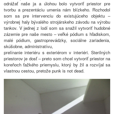
odrážať naše ja a úlohou bolo vytvoriť priestor pre
tvorbu a prezentáciu umenia nám blízkeho. Rozhodol
som sa pre intervenciu do existujúceho objektu –
výrobnej haly bývalého strojárskeho závodu na výrobu
tankov. V jednej z lodí som sa snažil vytvoriť hudobné
zázemie pre naše mesto – veľké pódium s hľadiskom,
malé pódium, gastroprevádzky, sociálne zariadenia,
skúšobne, administratívu,
prelínanie interiéru s exteriérom v interiéri. Sterilných
priestorov je dosť – preto som chcel vytvoriť priestor na
koreňoch ťažkého priemyslu, ktorý by žil a rozvíjal sa
vlastnou cestou, pretože punk is not dead.