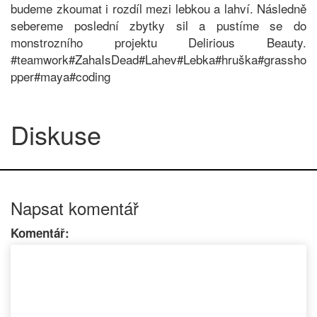
budeme zkoumat i rozdíl mezi lebkou a lahví. Následně
sebereme poslední zbytky sil a pustíme se do
monstrozního projektu Delirious Beauty.
#teamwork#ZahaIsDead#Lahev#Lebka#hruška#grassho
pper#maya#coding
Diskuse
Napsat komentář
Komentář: