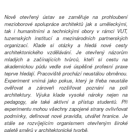
Nově otevřený ústav se zaměřuje na prohloubení
mezioborové spolupráce architektů jak s uměleckými,
tak i humanitními a technickými obory v rámci VUT,
tuzemských institucí a mezinárodních partnerských
organizací. Klade si otázky a hledá nové cesty
architektonického vzdělávání. Je otevřený názorům
mladých a začínajících tvůrců, kteří si cestu na
akademickou půdu vedle své úspěšné profesní praxe
teprve hledají. Pracoviště prochází neustálou obměnou.
Experiment vnímá jako pokus, který je třeba neustále
ověřovat a zároveň rozšiřovat poznání na poli
architektury. Výuka klade vysoké nároky nejen na
pedagogy, ale také aktivní a přístup studentů. Při
experimentu mohou všechny zapojené strany ovlivňovat
podmínky, definovat nové pravidla, utvářet hranice. Je
stále se rozvíjejícím organismem otevřeným široké
paletě směrů v architektonické tvorbě.