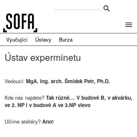
Vyučující
Ústavy
Burza
Ústav experminetu
Vedoucí:
MgA. Ing. arch. Šmídek Petr, Ph.D.
Kde nás najdete?
Tak různě…
V budově B, v akvárku,
ve 2. NP i v budově A ve 3.NP vlevo
Učíme ateliéry?
Ano!