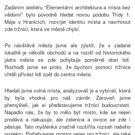
Zadáním ateliéru “Elementární architektura a místa bez
vědomí” bylo původně hledat novou podobu Třídy 1.
Máje v Hranicích, rozvíjet identitu místa a navrhnout
zde tržnici, která ve městě chybí.
Po návštěvě města jsme ale zjistili, že v zadané
lokalitě je několik obchodů a na rozdíl od historického
jádra města se zde pohybuje poměrně dost lidí.
Rozhodli jsme se proto, že bychom pomocí tržnice
chtěli přivést lidi zpět do centra města.
Hledali jsme volná místa, analyzovali je a vybírali, která
by byla vhodná pro náš záměr. Zároveň jsme
přemýšleli, jak si představujeme tržnici budoucnosti.
Napadlo nás, že by to mělo být místo, kde se nejen
prodává a nakupuje, ale zelenina a ovoce se zde i
pěstuje. Tato myšlenka značně rozšířila rozsah našeho
projektu. Potřebujeme prostor nejen pro tržnici, ale také