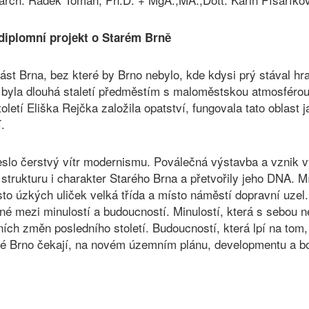
diplomní projekt o Starém Brně
ást Brna, bez které by Brno nebylo, kde kdysi prý stával hr
rá byla dlouhá staletí předměstím s maloměstskou atmosféro
oletí Eliška Rejčka založila opatství, fungovala tato oblast 
.
neslo čerstvý vítr modernismu. Poválečná výstavba a vznik v
y strukturu i charakter Starého Brna a přetvořily jeho DNA.
to úzkých uliček velká třída a místo náměstí dopravní uzel
né mezi minulostí a budoucností. Minulostí, která s sebou 
ních změn posledního století. Budoucností, která lpí na tom,
é Brno čekají, na novém územním plánu, developmentu a bo