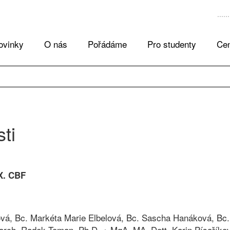
ovinky
O nás
Pořádáme
Pro studenty
Cen
ti
X. CBF
ová,
Bc. Markéta Marie Elbelová,
Bc. Sascha Hanáková,
Bc.
 arch. Radek Toman, Ph.D. + MgA.,MA.,Dott. Karin Písaříkov