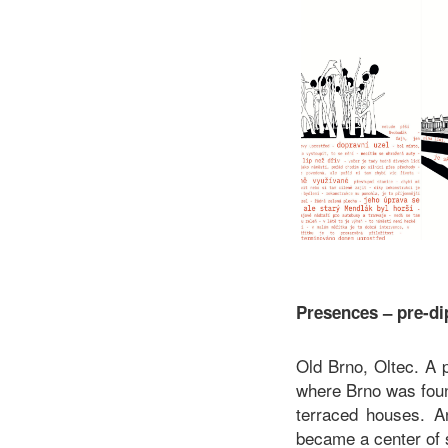
Presences – pre-di
Old Brno, Oltec. A 
where Brno was foun
terraced houses. A
became a center of s