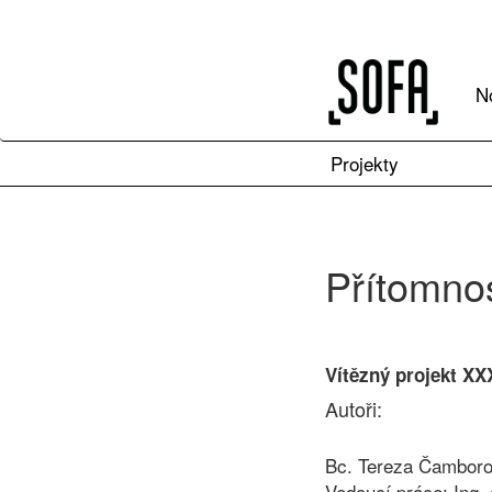
N
Projekty
Přítomnos
Vítězný projekt XX
Autoři:
Bc. Tereza Čambor
Vedoucí práce:
Ing.