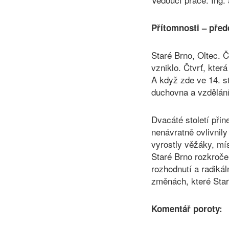
Přítomnosti – před
Staré Brno, Oltec. Č
vzniklo. Čtvrť, kte
A když zde ve 14. st
duchovna a vzdělání
Dvacáté století při
nenávratně ovlivnil
vyrostly věžáky, mís
Staré Brno rozkroče
rozhodnutí a radikál
změnách, které Star
Komentář poroty: