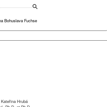
a Bohuslava Fuchse
 Kateřina Hrubá
á, Ph.D. et Ph.D.