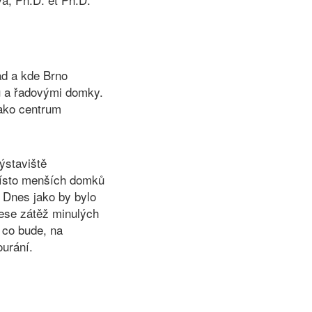
ad a kde Brno
u a řadovými domky.
jako centrum
ýstaviště
 Místo menších domků
. Dnes jako by bylo
nese zátěž minulých
 co bude, na
urání.