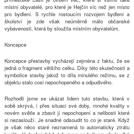
místní obyvatelé, pro které je Hejčín víc než jen místo
pro bydlení. S rychle rostoucím rozvojem bydlení a
školství je zde však neúměrně málo občanské
vybavenosti, která by sloužila místním obyvatelům.
Koncepce
Koncepce přestavby vycházejí zejména z faktu, že se
jedná o fragment většího celku. Díky této skutečnosti a
symbolice stavby jakož to díla minulého režimu, se z
objektu stalo cosi nepochopeného a odpudivého.
Rozhodli jsme se ukázat lidem tuto stavbu, která v
sobě skrývá, i přes situaci své doby, mnohé kvality v
novém světle a zbavit jí nepochopení a nelibosti které
si nezaslouží. Je snadné odsoudit to co je staré. Když
je však něco staré neznamená to automaticky ztrátu