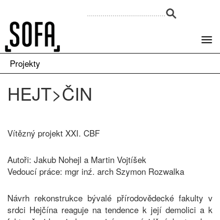
Projekty
HEJT>ČIN
Vítězný projekt XXI. CBF
Autoři: Jakub Nohejl a Martin Vojtíšek
Vedoucí práce: mgr inź. arch Szymon Rozwalka
Návrh rekonstrukce bývalé přírodovědecké fakulty v
srdci Hejčína reaguje na tendence k její demolici a k