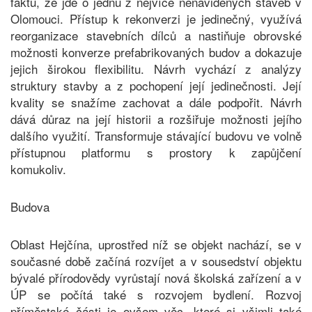
faktu, že jde o jednu z nejvíce nenáviděných staveb v
Olomouci. Přístup k rekonverzi je jedinečný, využívá
reorganizace stavebních dílců a nastiňuje obrovské
možnosti konverze prefabrikovaných budov a dokazuje
jejich širokou flexibilitu. Návrh vychází z analýzy
struktury stavby a z pochopení její jedinečnosti. Její
kvality se snažíme zachovat a dále podpořit. Návrh
dává důraz na její historii a rozšiřuje možnosti jejího
dalšího využití. Transformuje stávající budovu ve volně
přístupnou platformu s prostory k zapůjčení
komukoliv.
Budova
Oblast Hejčína, uprostřed níž se objekt nachází, se v
současné době začíná rozvíjet a v sousedství objektu
bývalé přírodovědy vyrůstají nová školská zařízení a v
ÚP se počítá také s rozvojem bydlení. Rozvoj
příměstské části je ovšem věc, které si všimli také