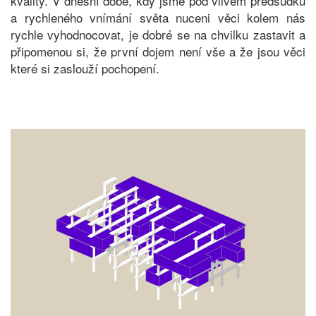
kvality. V dnešní době, kdy jsme pod vlivem předsudků
a rychleného vnímání světa nuceni věci kolem nás
rychle vyhodnocovat, je dobré se na chvilku zastavit a
připomenou si, že první dojem není vše a že jsou věci
které si zaslouží pochopení.